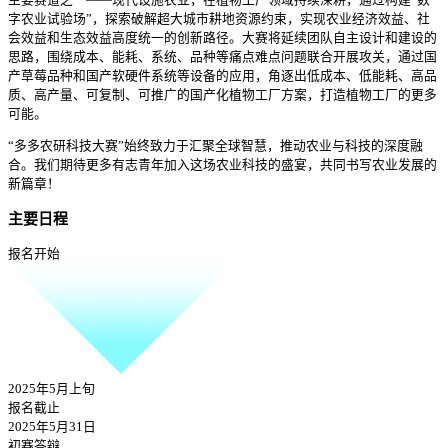
主要赛道之一——现代设施农业，在植物工厂领域持续深耕，通过构建“数
字农业试验场”，探索破解超大城市耕地资源约束，实现农业经济效益、社
会效益和生态效益高度统一的创新路径。大赛将延续团队自主设计和建设的
思路，围绕成本、能耗、系统、品种等痛点难点问题联合开展攻关，通过国
产草莓品种和国产软硬件系统等设备的应用，角逐出低成本、低能耗、高品
质、高产量、可复制、可推广的国产化植物工厂方案，打造植物工厂的更多
可能。
“多多农研科技大赛”始终致力于汇聚全球智慧，推动农业与科技的深度融
合。我们期待更多有志青年加入这场农业科技的盛宴，共同书写农业发展的
新篇章！
主要日程
报名开始
2025年5月上旬
报名截止
2025年5月31日
初赛答辩